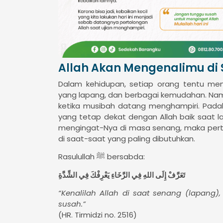
Allah Akan Mengenalimu di 
Dalam kehidupan, setiap orang tentu men
yang lapang, dan berbagai kemudahan. Namu
ketika musibah datang menghampiri. Pada
yang tetap dekat dengan Allah baik saat l
mengingat-Nya di masa senang, maka pert
di saat-saat yang paling dibutuhkan.
Rasulullah ﷺ bersabda:
تَعَرَّفْ إِلَى اللهِ فِي الرَّخَاءِ يَعْرِفْكَ فِي الشِّدَّةِ
“Kenalilah Allah di saat senang (lapang
susah.”
(HR. Tirmidzi no. 2516)