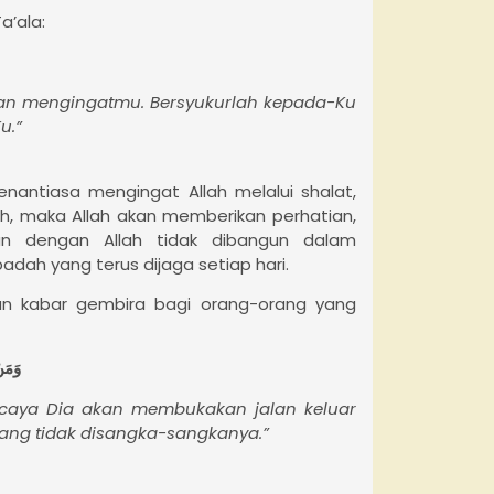
a’ala:
kan mengingatmu. Bersyukurlah kepada-Ku
u.”
nantiasa mengingat Allah melalui shalat,
alih, maka Allah akan memberikan perhatian,
an dengan Allah tidak dibangun dalam
adah yang terus dijaga setiap hari.
kan kabar gembira bagi orang-orang yang
وَمَنْ يَت
iscaya Dia akan membukakan jalan keluar
yang tidak disangka-sangkanya.”