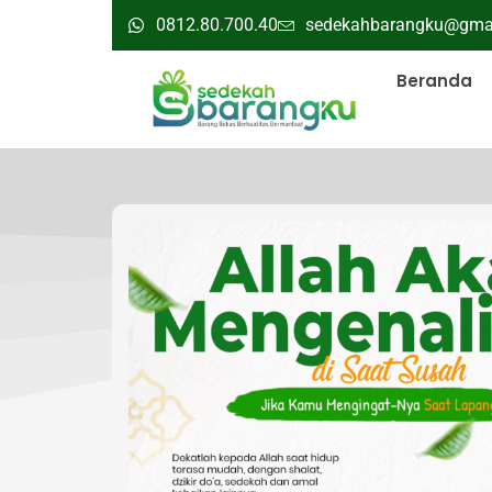
0812.80.700.40
sedekahbarangku@gma
Beranda