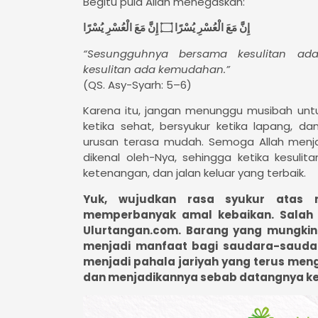
Begitu pula Allah menegaskan:
إِنَّ مَعَ الْعُسْرِ يُسْرًا ۝ إِنَّ مَعَ الْعُسْرِ يُسْرًا
“Sesungguhnya bersama kesulitan a
kesulitan ada kemudahan.”
(QS. Asy-Syarh: 5–6)
Karena itu, jangan menunggu musibah unt
ketika sehat, bersyukur ketika lapang, 
urusan terasa mudah. Semoga Allah men
dikenal oleh-Nya, sehingga ketika kesuli
ketenangan, dan jalan keluar yang terbaik.
Yuk, wujudkan rasa syukur atas 
memperbanyak amal kebaikan. Salah 
Ulurtangan.com. Barang yang mungkin
menjadi manfaat bagi saudara-sauda
menjadi pahala jariyah yang terus men
dan menjadikannya sebab datangnya ke