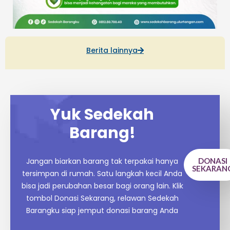
Berita lainnya
Yuk Sedekah
Barang!
Jangan biarkan barang tak terpakai hanya
DONASI
SEKARAN
tersimpan di rumah. Satu langkah kecil Anda
bisa jadi perubahan besar bagi orang lain. Klik
tombol Donasi Sekarang, relawan Sedekah
Barangku siap jemput donasi barang Anda