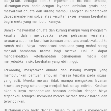
dianjurkan. Sebagai bentuk implementasi nilai-nilai tersebut,
Ulurtangan.com hadir dengan layanan ambulan gratis bagi
masyarakat dhuafa dan kurang mampu. Langkah ini diharapkan
dapat memberikan solusi atas kesulitan akses layanan kesehatan
bagi mereka yang membutuhkannya.
Banyak masyarakat dhuafa dan kurang mampu yang mengalami
kesulitan dalam mendapatkan akses pelayanan kesehatan,
terutama saat membutuhkan bantuan ambulans untuk evakuasi ke
rumah sakit. Biaya transportasi ambulans yang mahal sering
menjadi hambatan utama bagi mereka. Hal ini dapat
mengakibatkan keterlambatan penanganan medis dan
menyebabkan risiko kesehatan yang lebih tinggi.
Terkadang, masyarakat dhuafa dan kurang mampu yang
membutuhkan bantuan ambulan merasa terpaku pada situasi
yang sulit. Mereka merasa tidak mampu mengakses layanan
kesehatan yang seharusnya menjadi hak setiap individu. Keluhan
akan sulitnya mendapatkan bantuan ambulan dengan biaya
terjangkau seringkali membuat mereka merasa tidak dihargai dan
terpinggirkan.
Ulurtangan.com hadir dengan tujuan mulia untuk memberikan