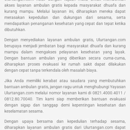
akses layanan ambulan gratis kepada masyarakat dhuafa dan
kurang mampu. Melalui layanan ini, diharapkan mereka dapat
merasakan kepedulian dan dukungan dari sesama, serta
mendapatkan penanganan kesehatan yang cepat dan tepat ketika
dibutuhkan.
Dengan menyediakan layanan ambulan gratis, Ulurtangan.com
berupaya menjadi jembatan bagi masyarakat dhuafa dan kurang
mampu dalam mengakses pelayanan kesehatan yang layak.
Dengan bantuan ambulan yang diberikan secara cuma-cuma,
diharapkan proses evakuasi ke rumah sakit dapat dilakukan
dengan cepat tanpa terkendala oleh masalah biaya.
Jika Anda memiliki kerabat atau saudara yang membutuhkan
bantuan ambulan gratis, jangan ragu untuk menghubungi Yayasan
Ulurtangan.com melalui nomor layanan kami di 0821.4000.4011 /
0812.80.70040. Tim kami siap memberikan bantuan evakuasi
dengan sigap dan tanggap demi kepentingan kesehatan dan
keselamatan sesama.
Dengan upaya bersama dan kepedulian terhadap sesama,
diharapkan layanan ambulan gratis dari Ulurtangan.com dapat