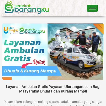
Layanan Ambulan Gratis Yayasan Ulurtangan.com Bagi
Masyarakat Dhuafa dan Kurang Mampu
Dalam Islam, tolong-menolong sesama adalah amalan yang sangat