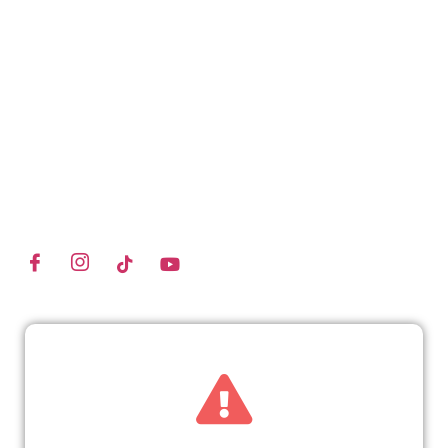
sedekahbarangku@gmail.com
FAQ
Konsultasi
Profil Lembaga
Berita & Artikel
Laporan Penyaluran
Konfirmasi Donasi