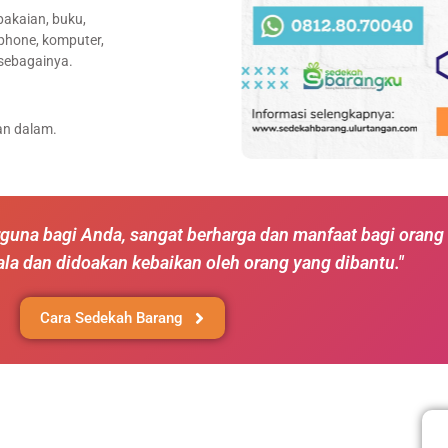
pakaian, buku,
andphone, komputer,
 sebagainya.
an dalam.
guna bagi Anda, sangat berharga dan manfaat bagi orang 
a dan didoakan kebaikan oleh orang yang dibantu."
Cara Sedekah Barang
FAQ