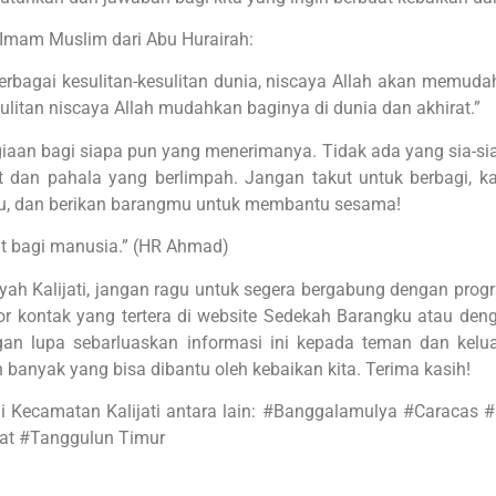
 Imam Muslim dari Abu Hurairah:
rbagai kesulitan-kesulitan dunia, niscaya Allah akan memuda
itan niscaya Allah mudahkan baginya di dunia dan akhirat.”
iaan bagi siapa pun yang menerimanya. Tidak ada yang sia-si
 dan pahala yang berlimpah. Jangan takut untuk berbagi, ka
gku, dan berikan barangmu untuk membantu sesama!
at bagi manusia.” (HR Ahmad)
ayah
Kalijati
, jangan ragu untuk segera bergabung dengan pro
 kontak yang tertera di website Sedekah Barangku atau den
ngan lupa sebarluaskan informasi ini kepada teman dan kel
banyak yang bisa dibantu oleh kebaikan kita. Terima kasih!
di Kecamatan
Kalijati
antara lain:
#Banggalamulya #Caracas #C
rat #Tanggulun Timur