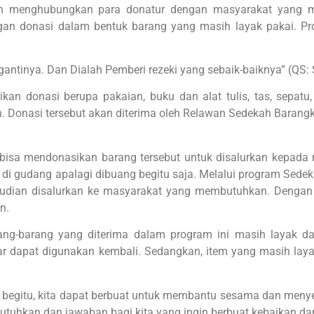
an menghubungkan para donatur dengan masyarakat yang 
n donasi dalam bentuk barang yang masih layak pakai. Pro
ntinya. Dan Dialah Pemberi rezeki yang sebaik-baiknya” (QS: 
kan donasi berupa pakaian, buku dan alat tulis, tas, sepatu
-lain. Donasi tersebut akan diterima oleh Relawan Sedekah Baran
a bisa mendonasikan barang tersebut untuk disalurkan kepa
n di gudang apalagi dibuang begitu saja. Melalui program Sed
kemudian disalurkan ke masyarakat yang membutuhkan. Denga
n.
g-barang yang diterima dalam program ini masih layak da
agar dapat digunakan kembali. Sedangkan, item yang masih lay
 begitu, kita dapat berbuat untuk membantu sesama dan meny
butuhkan dan jawaban bagi kita yang ingin berbuat kebaikan da