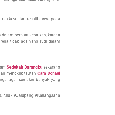
hkan kesulitan-kesulitannya pada
a dalam berbuat kebaikan, karena
rena tidak ada yang rugi dalam
gram
Sedekah Barangku
sekarang
gan mengklik tautan
Cara Donasi
uarga agar semakin banyak yang
iruluk #Jalupang #Kaliangsana