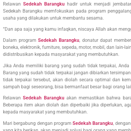
Relawan
Sedekah Barangku
hadir untuk menjadi jembat
Sedekah Barangku memfokuskan pada program penggalanga
usaha yang dilakukan untuk membantu sesama.
“Dan apa saja yang kamu infaqkan, niscaya Allah akan mengga
Dalam program
Sedekah Barangku
, donatur dapat memberi
boneka, elektronik, furniture, sepeda, motor, mobil, dan lain
didistribusikan kepada masyarakat yang membutuhkan.
Jika Anda memiliki barang yang sudah tidak terpakai, And
Barang yang sudah tidak terpakai jangan dibiarkan tersimpa
tidak terpakai tersebut, akan diolah secara optimal dan 
sampah bagi seseorang, bisa bermanfaat besar bagi orang lai
Relawan
Sedekah Barangku
akan memastikan bahwa baran
Beberapa item akan diolah dan diperbaiki jika diperlukan, 
kepada masyarakat yang membutuhkan.
Mari bergabung dengan program
Sedekah Barangku
, dengan
yang kita berikan, akan menjadi solusi bagi orang yang mem