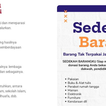
i
i
i dan mereparasi
alurkan.
ang hasilnya
 pemberdayaan
alnya: lembaga
 dan sebagainya.
tuhkan, antara
m, sekolah Islam,
dhuafa, dsb.