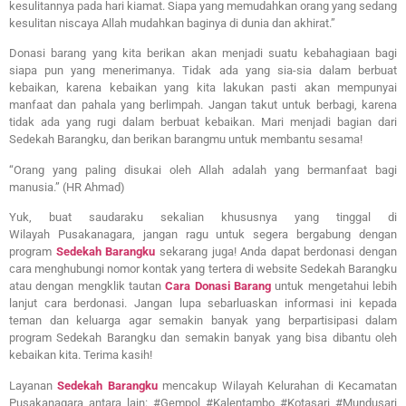
kesulitannya pada hari kiamat. Siapa yang memudahkan orang yang sedang
kesulitan niscaya Allah mudahkan baginya di dunia dan akhirat.”
Donasi barang yang kita berikan akan menjadi suatu kebahagiaan bagi
siapa pun yang menerimanya. Tidak ada yang sia-sia dalam berbuat
kebaikan, karena kebaikan yang kita lakukan pasti akan mempunyai
manfaat dan pahala yang berlimpah. Jangan takut untuk berbagi, karena
tidak ada yang rugi dalam berbuat kebaikan. Mari menjadi bagian dari
Sedekah Barangku, dan berikan barangmu untuk membantu sesama!
“Orang yang paling disukai oleh Allah adalah yang bermanfaat bagi
manusia.” (HR Ahmad)
Yuk, buat saudaraku sekalian khususnya yang tinggal di
Wilayah
Pusakanagara
, jangan ragu untuk segera bergabung dengan
program
Sedekah Barangku
sekarang juga! Anda dapat berdonasi dengan
cara menghubungi nomor kontak yang tertera di website Sedekah Barangku
atau dengan mengklik tautan
Cara Donasi Barang
untuk mengetahui lebih
lanjut cara berdonasi. Jangan lupa sebarluaskan informasi ini kepada
teman dan keluarga agar semakin banyak yang berpartisipasi dalam
program Sedekah Barangku dan semakin banyak yang bisa dibantu oleh
kebaikan kita. Terima kasih!
Layanan
Sedekah Barangku
mencakup Wilayah Kelurahan di Kecamatan
Pusakanagara antara lain:
#Gempol #Kalentambo #Kotasari #Mundusari