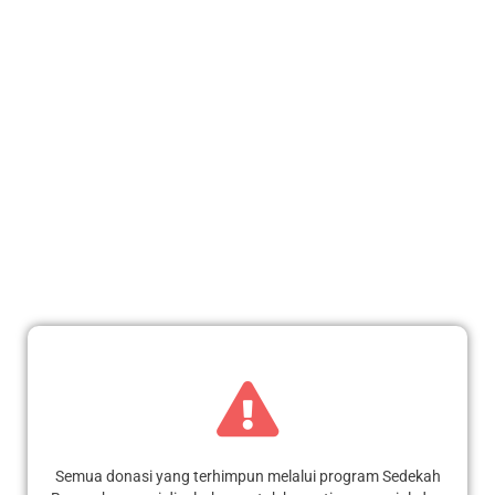
Email
sedekahbarangku@gmail.com
FAQ
Konsultasi
Profil Lembaga
Berita Kegiatan
Laporan Penyaluran
Konfirmasi Donasi
Semua donasi yang terhimpun melalui program Sedekah