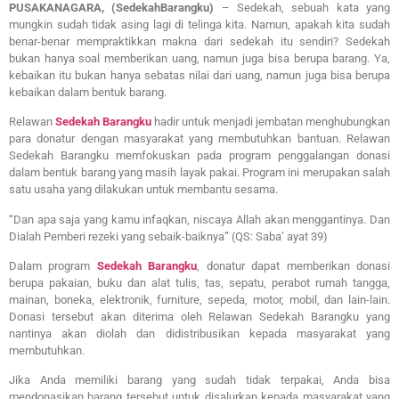
PUSAKANAGARA, (SedekahBarangku)
– Sedekah, sebuah kata yang
mungkin sudah tidak asing lagi di telinga kita. Namun, apakah kita sudah
benar-benar mempraktikkan makna dari sedekah itu sendiri? Sedekah
bukan hanya soal memberikan uang, namun juga bisa berupa barang. Ya,
kebaikan itu bukan hanya sebatas nilai dari uang, namun juga bisa berupa
kebaikan dalam bentuk barang.
Relawan
Sedekah Barangku
hadir untuk menjadi jembatan menghubungkan
para donatur dengan masyarakat yang membutuhkan bantuan. Relawan
Sedekah Barangku memfokuskan pada program penggalangan donasi
dalam bentuk barang yang masih layak pakai. Program ini merupakan salah
satu usaha yang dilakukan untuk membantu sesama.
“Dan apa saja yang kamu infaqkan, niscaya Allah akan menggantinya. Dan
Dialah Pemberi rezeki yang sebaik-baiknya” (QS: Saba’ ayat 39)
Dalam program
Sedekah Barangku
, donatur dapat memberikan donasi
berupa pakaian, buku dan alat tulis, tas, sepatu, perabot rumah tangga,
mainan, boneka, elektronik, furniture, sepeda, motor, mobil, dan lain-lain.
Donasi tersebut akan diterima oleh Relawan Sedekah Barangku yang
nantinya akan diolah dan didistribusikan kepada masyarakat yang
membutuhkan.
Jika Anda memiliki barang yang sudah tidak terpakai, Anda bisa
mendonasikan barang tersebut untuk disalurkan kepada masyarakat yang