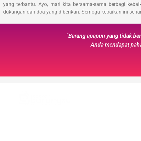
yang terbantu. Ayo, mari kita bersama-sama berbagi keb
dukungan dan doa yang diberikan. Semoga kebaikan ini senan
"Barang apapun yang tidak ber
Anda mendapat pahal
Alamat
Jl. Veteran, No.48, RT.
Sedekah Barangku menghimpun dan
Margajaya, Kecamatan
mengelola barang-barang yang sudah tak
Kota Bekasi, Kode Pos 1
terpakai dan masih layak digunakan untuk
dimanfaatkan dan disalurkan kepada