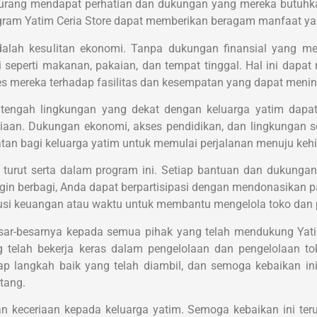
 kurang mendapat perhatian dan dukungan yang mereka butuhk
gram Yatim Ceria Store dapat memberikan beragam manfaat yan
adalah kesulitan ekonomi. Tanpa dukungan finansial yang m
seperti makanan, pakaian, dan tempat tinggal. Hal ini dapat 
s mereka terhadap fasilitas dan kesempatan yang dapat menin
 tengah lingkungan yang dekat dengan keluarga yatim dapat
an. Dukungan ekonomi, akses pendidikan, dan lingkungan sos
an bagi keluarga yatim untuk memulai perjalanan menuju kehi
turut serta dalam program ini. Setiap bantuan dan dukung
gin berbagi, Anda dapat berpartisipasi dengan mendonasikan p
usi keuangan atau waktu untuk membantu mengelola toko dan p
sar-besarnya kepada semua pihak yang telah mendukung Yatim
 telah bekerja keras dalam pengelolaan dan pengelolaan tok
 langkah baik yang telah diambil, dan semoga kebaikan ini
tang.
n keceriaan kepada keluarga yatim. Semoga kebaikan ini ter