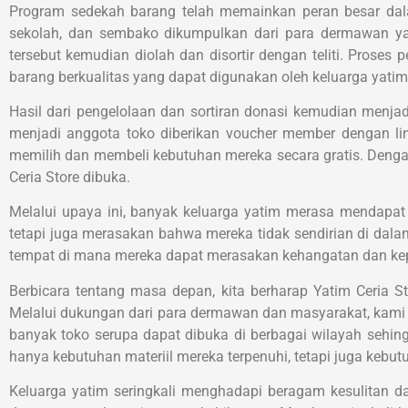
Program sedekah barang telah memainkan peran besar dala
sekolah, dan sembako dikumpulkan dari para dermawan yan
tersebut kemudian diolah dan disortir dengan teliti. Pros
barang berkualitas yang dapat digunakan oleh keluarga yatim
Hasil dari pengelolaan dan sortiran donasi kemudian menjadi 
menjadi anggota toko diberikan voucher member dengan lim
memilih dan membeli kebutuhan mereka secara gratis. Deng
Ceria Store dibuka.
Melalui upaya ini, banyak keluarga yatim merasa mendapat
tetapi juga merasakan bahwa mereka tidak sendirian di dalam
tempat di mana mereka dapat merasakan kehangatan dan keped
Berbicara tentang masa depan, kita berharap Yatim Ceria S
Melalui dukungan dari para dermawan dan masyarakat, kami i
banyak toko serupa dapat dibuka di berbagai wilayah sehin
hanya kebutuhan materiil mereka terpenuhi, tetapi juga kebu
Keluarga yatim seringkali menghadapi beragam kesulitan da