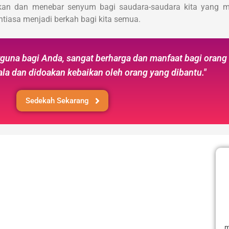
aikan dan menebar senyum bagi saudara-saudara kita yang 
tiasa menjadi berkah bagi kita semua.
guna bagi Anda, sangat berharga dan manfaat bagi orang 
a dan didoakan kebaikan oleh orang yang dibantu."
Sedekah Sekarang
FAQ
Konsultasi
002/004, Kelurahan
Profil Lembaga
 Bekasi Selatan,
Berita & Artikel
7141.
Laporan Penyaluran
Konfirmasi Donasi
m