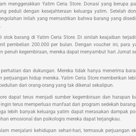
m menggerakkan Yatim Ceria Store. Donasi yang berupa pak
g peduli dengan kesejahteraan keluarga yatim. Setelah don
es pengolahan inilah yang memastikan bahwa barang yang dised
.
stok barang di Yatim Ceria Store. Di sinilah keajaiban terjadi
it pembelian 200.000 per bulan. Dengan voucher ini, para 
an penuh kegembiraan, mereka dapat menyambut hari Jumat s
 perhatian dan dukungan. Mereka tidak hanya menerima baran
 perjuangan hidup mereka. Yatim Ceria Store memberikan lebih
ulian dari orang-orang yang tak dikenal sekalipun.
tore dapat terus menjadi sumber kegembiraan dan harapan ba
ngin terus memperluas manfaat dari program sedekah barang i
gga lebih banyak keluarga yatim dapat merasakan dampak pos
tuhan emosional dan psikologis mereka dapat terjangkau.
lam menjalani kehidupan sehari-hari, termasuk perjuangan ek