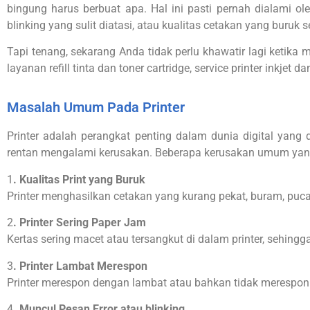
bingung harus berbuat apa. Hal ini pasti pernah dialami ole
blinking yang sulit diatasi, atau kualitas cetakan yang buruk
Tapi tenang, sekarang Anda tidak perlu khawatir lagi ketika
layanan refill tinta dan toner cartridge, service printer inkje
Masalah Umum Pada Printer
Printer adalah perangkat penting dalam dunia digital yang 
rentan mengalami kerusakan. Beberapa kerusakan umum yang se
1
. Kualitas Print yang Buruk
Printer menghasilkan cetakan yang kurang pekat, buram, pucat
2
. Printer Sering Paper Jam
Kertas sering macet atau tersangkut di dalam printer, sehing
3
. Printer Lambat Merespon
Printer merespon dengan lambat atau bahkan tidak merespon
4
. Muncul Pesan Error atau blinking