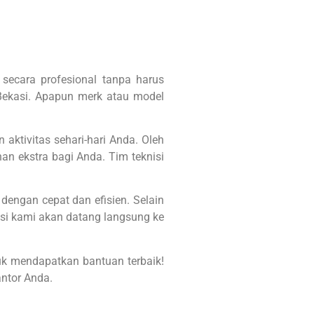
secara profesional tanpa harus
 Bekasi. Apapun merk atau model
ktivitas sehari-hari Anda. Oleh
nan ekstra bagi Anda.
Tim teknisi
engan cepat dan efisien. Selain
isi kami akan datang langsung ke
uk mendapatkan bantuan terbaik!
ntor Anda.
dan Laserjet Ke Tempat Baik Rumah Maupun Kantor. | M