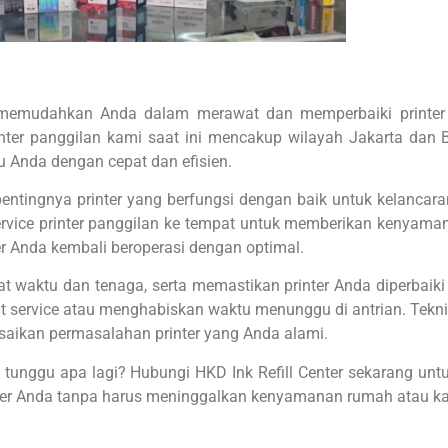
g memudahkan Anda dalam merawat dan memperbaiki printer 
inter panggilan kami saat ini mencakup wilayah Jakarta dan
u Anda dengan cepat dan efisien.
ingnya printer yang berfungsi dengan baik untuk kelancaran a
 service printer panggilan ke tempat untuk memberikan kenyama
r Anda kembali beroperasi dengan optimal.
waktu dan tenaga, serta memastikan printer Anda diperbaiki d
sat service atau menghabiskan waktu menunggu di antrian. Tekn
esaikan permasalahan printer yang Anda alami.
 tunggu apa lagi? Hubungi HKD Ink Refill Center sekarang unt
er Anda tanpa harus meninggalkan kenyamanan rumah atau ka
artridge Serta Melayani Jasa Service Printer Inkjet 