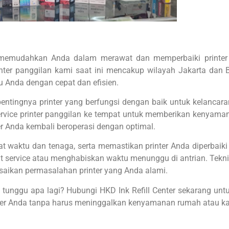
g memudahkan Anda dalam merawat dan memperbaiki printer 
inter panggilan kami saat ini mencakup wilayah Jakarta dan
u Anda dengan cepat dan efisien.
ingnya printer yang berfungsi dengan baik untuk kelancaran a
 service printer panggilan ke tempat untuk memberikan kenyama
r Anda kembali beroperasi dengan optimal.
waktu dan tenaga, serta memastikan printer Anda diperbaiki d
sat service atau menghabiskan waktu menunggu di antrian. Tekn
esaikan permasalahan printer yang Anda alami.
 tunggu apa lagi? Hubungi HKD Ink Refill Center sekarang unt
er Anda tanpa harus meninggalkan kenyamanan rumah atau ka
rtridge Serta Melayani Jasa Service Printer Inkjet 