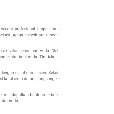
secara profesional tanpa harus
 Bekasi. Apapun merk atau model
ktivitas sehari-hari Anda. Oleh
nan ekstra bagi Anda.
Tim teknisi
engan cepat dan efisien. Selain
isi kami akan datang langsung ke
uk mendapatkan bantuan terbaik!
ntor Anda.
dan Laserjet Ke Tempat Baik Rumah Maupun Kantor. | M