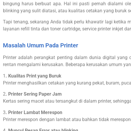
bingung harus berbuat apa. Hal ini pasti pernah dialami ole
blinking yang sulit diatasi, atau kualitas cetakan yang buruk
Tapi tenang, sekarang Anda tidak perlu khawatir lagi ketika
layanan refill tinta dan toner cartridge, service printer inkje
Masalah Umum Pada Printer
Printer adalah perangkat penting dalam dunia digital yang 
rentan mengalami kerusakan. Beberapa kerusakan umum yang se
1
. Kualitas Print yang Buruk
Printer menghasilkan cetakan yang kurang pekat, buram, pucat
2
. Printer Sering Paper Jam
Kertas sering macet atau tersangkut di dalam printer, sehing
3
. Printer Lambat Merespon
Printer merespon dengan lambat atau bahkan tidak merespon
4
. Muncul Pesan Error atau blinking