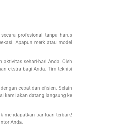
secara profesional tanpa harus
 Bekasi. Apapun merk atau model
ktivitas sehari-hari Anda. Oleh
nan ekstra bagi Anda.
Tim teknisi
engan cepat dan efisien. Selain
isi kami akan datang langsung ke
uk mendapatkan bantuan terbaik!
ntor Anda.
dan Laserjet Ke Tempat Baik Rumah Maupun Kantor. | M