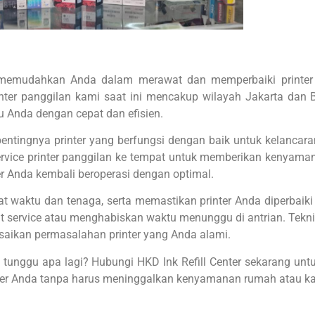
g memudahkan Anda dalam merawat dan memperbaiki printer 
inter panggilan kami saat ini mencakup wilayah Jakarta dan
u Anda dengan cepat dan efisien.
ingnya printer yang berfungsi dengan baik untuk kelancaran a
 service printer panggilan ke tempat untuk memberikan kenyama
r Anda kembali beroperasi dengan optimal.
waktu dan tenaga, serta memastikan printer Anda diperbaiki d
sat service atau menghabiskan waktu menunggu di antrian. Tekn
esaikan permasalahan printer yang Anda alami.
 tunggu apa lagi? Hubungi HKD Ink Refill Center sekarang unt
er Anda tanpa harus meninggalkan kenyamanan rumah atau ka
artridge Serta Melayani Jasa Service Printer Inkjet 