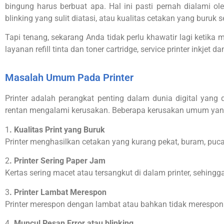
bingung harus berbuat apa. Hal ini pasti pernah dialami ole
blinking yang sulit diatasi, atau kualitas cetakan yang buruk
Tapi tenang, sekarang Anda tidak perlu khawatir lagi ketika
layanan refill tinta dan toner cartridge, service printer inkje
Masalah Umum Pada Printer
Printer adalah perangkat penting dalam dunia digital yang 
rentan mengalami kerusakan. Beberapa kerusakan umum yang se
1
. Kualitas Print yang Buruk
Printer menghasilkan cetakan yang kurang pekat, buram, pucat
2
. Printer Sering Paper Jam
Kertas sering macet atau tersangkut di dalam printer, sehing
3
. Printer Lambat Merespon
Printer merespon dengan lambat atau bahkan tidak merespon
4
. Muncul Pesan Error atau blinking