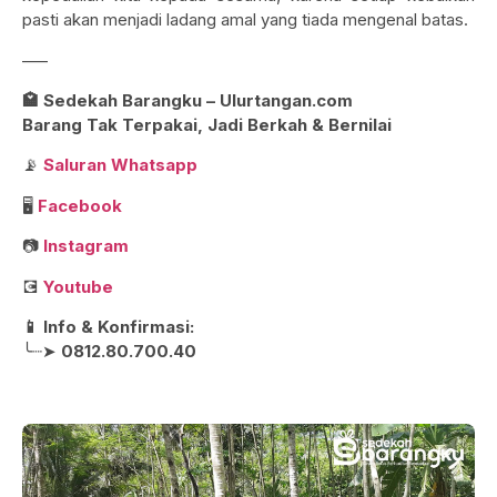
pasti akan menjadi ladang amal yang tiada mengenal batas.
—–
🏩 Sedekah Barangku – Ulurtangan.com
Barang Tak Terpakai, Jadi Berkah & Bernilai
📡
Saluran Whatsapp
🖥️
Facebook
📷
Instagram
💽
Youtube
📱 Info & Konfirmasi:
╰┈➤
0812.80.700.40