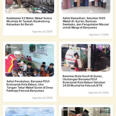
Kedalaman 52 Meter, Wakaf Sumur
Safari Ramadhan: Salurkan 1000
Mushala At Taubah Alaskobong
Wakaf Al-Qur’an, Bantuan
Keluarkan Air Bersih
Sembako, dan Pengobatan Massal
untuk Warga di Banyumas
Agustus 8, 2026
Agustus 7, 2026
Berantas Buta Huruf Al Quran,
Ulurtangan Bersama PDUI
Safari Perubahan, Bersama PDUI
Komisariat Kota Bekasi Salurkan
Komisariat Kota Bekasi, Ulur
2438 Mushaf ke Pelosok NTB
Tangan Tebar Wakaf Quran di Desa
Patikraja Pelosok Banyumas
Agustus 6, 2026
Agustus 6, 2026